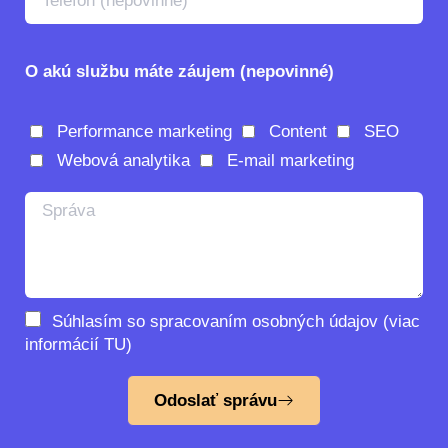
O akú službu máte záujem (nepovinné)
Performance marketing
Content
SEO
Webová analytika
E-mail marketing
Súhlasím so spracovaním osobných údajov (viac
informácií
TU
)
Odoslať správu